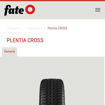
Toggl
navig
Productos
Camioneta
Plentia CROSS
PLENTIA CROSS
General