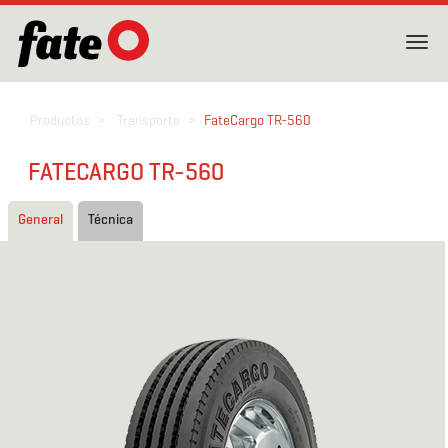
Toggl
navig
Productos
Transporte
FateCargo TR-560
FATECARGO TR-560
General
Técnica