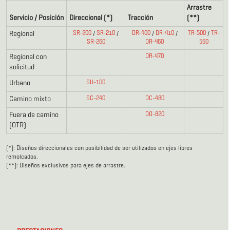
Arrastre
Servicio / Posición
Direccional (*)
Tracción
(**)
Regional
SR-200
/
SR-210
/
DR-400
/
DR-410
/
TR-500
/
TR-
SR-260
DR-460
560
Regional con
DR-470
solicitud
Urbano
SU-100
Camino mixto
SC-240
DC-480
Fuera de camino
DO-820
(OTR)
(*): Diseños direccionales con posibilidad de ser utilizados en ejes libres
remolcados.
(**): Diseños exclusivos para ejes de arrastre.